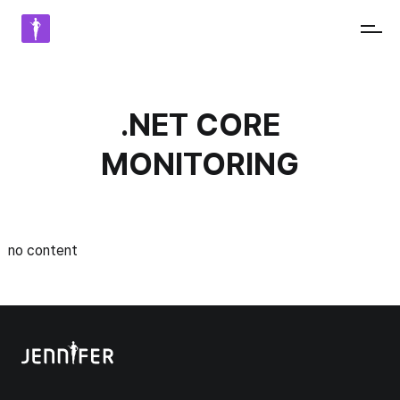
JENNIFERSOFT
태
.NET CORE
그:
MONITORING
no content